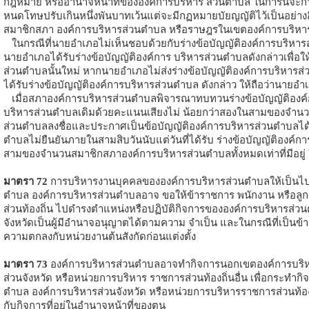
กฎหมาย หรืออํานาจหน้าที่ขององค์การบริหาร ส่วนตําบล ในการนี้จะกําห
หนดโทษปรับเกินหนึ่งพันบาทเว้นแต่จะมีกฏหมายบัยญญัติไว้เป็นอย่างอื
สมาชิกสภา องค์การบริหารส่วนตําบล หรือราษฎรในเขตองค์การบริหารส
ในกรณีที่นายอําเภอไม่เห็นชอบด้วยกับร่างข้อบัญญัติองค์การบริหารส่
นายอําเภอได้รับร่างข้อบัญญัติองค์การ บริหารส่วนตําบลดังกล่าวเพื
ส่วนตําบลนั้นใหม่ หากนายอําเภอไม่ส่งร่างข้อบัญญัติองค์การบริหารส
ได้รับร่างข้อบัญญัติองค์การบริหารส่วนตําบล ดังกล่าว ให้ถือว่านายอํ
เมื่อสภาองค์การบริหารส่วนตําบลพิจารณาทบทวนร่างข้อบัญญัติองค์กา
บริหารส่วนตําบลเดิมด้วยคะแนนเสียงไม่ น้อยกว่าสองในสามของจํานวนส
ส่วนตําบลลงชื่อและประกาศเป็นข้อบัญญัติองค์การบริหารส่วนตําบลไ
ตําบลไม่ยืนยันภายในสามสิบวันนับแต่วันที่ได้รับ ร่างข้อบัญญัติอง
สามของจํานวนสมาชิกสภาองค์การบริหารส่วนตําบลทั้งหมดเท่าที่มีอยู่ ใ
มาตรา 72
การบริหารงานบุคคลขององค์การบริหารส่วนตําบลให้เป็นไปต
ตําบล องค์การบริหารส่วนตําบลอาจ ขอให้ข้าราชการ พนักงาน หรือลูก
ส่วนท้องถิ่น ไปดํารงตําแหน่งหรือปฏิบัติกิจการขององค์การบริหารส่วนตํ
จังหวัดเป็นผู้มีอํานาจอนุญาตได้ตามความ จําเป็น และในกรณีที่เป็นข
ความตกลงกับหน่วยงานต้นสังกัดก่อนแต่งตั้ง
มาตรา 73
องค์การบริหารส่วนตําบลอาจทํากิจการนอกเขตองค์การบริหา
ส่วนจังหวัด หรือหน่วยการบริหาร ราชการส่วนท้องถิ่นอื่น เพื่อกระทํากิ
ตําบล องค์การบริหารส่วนจังหวัด หรือหน่วยการบริหารราชการส่วนท้องถิ่นท
กับกิจการที่อยู่ในอํานาจหน้าที่ของตน