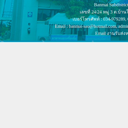
Banmai Subdistrict
เลขที่ 24/24 หมู่ 3 ต.บ
เบอร์โทรศัพท์ : 034-979289,
Email : banmai-sao@hotmail.com, admi
Email งานรับส่งห