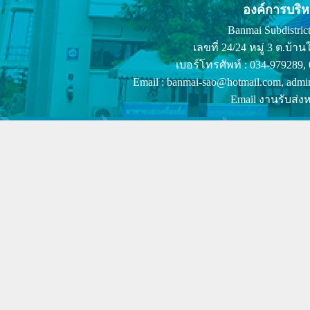
องค์การบริ
Banmai Subdistrict
เลขที่ 24/24 หมู่ 3 ต.บ
เบอร์โทรศัพท์ : 034-979289,
Email : banmai-sao@hotmail.com, admi
Email งานรับส่งห