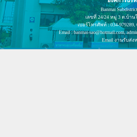
องค์การบริ
Banmai Subdistrict
เลขที่ 24/24 หมู่ 3 ต.บ
เบอร์โทรศัพท์ : 034-979289,
Email : banmai-sao@hotmail.com, admi
Email งานรับส่งห