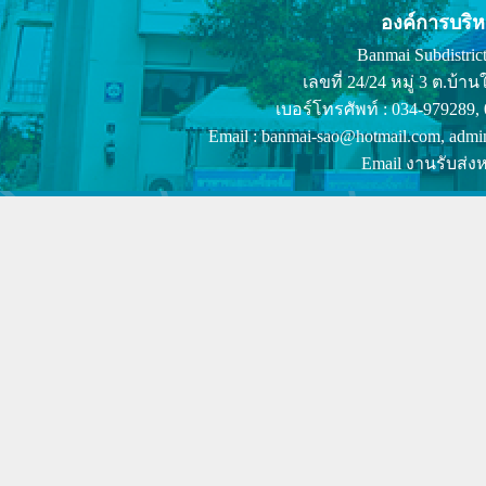
องค์การบริ
Banmai Subdistrict
เลขที่ 24/24 หมู่ 3 ต.บ
เบอร์โทรศัพท์ : 034-979289,
Email : banmai-sao@hotmail.com, admi
Email งานรับส่งห