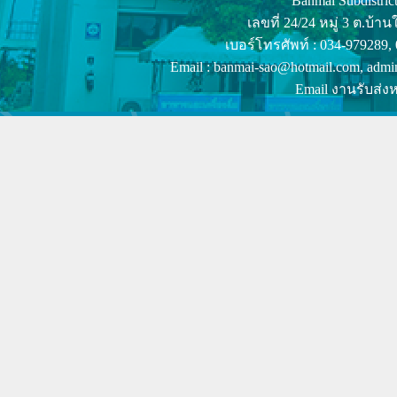
Banmai Subdistrict
เลขที่ 24/24 หมู่ 3 ต.บ
เบอร์โทรศัพท์ : 034-979289,
Email : banmai-sao@hotmail.com, admi
Email งานรับส่งห