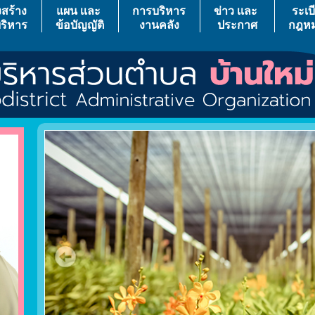
สร้าง
แผน เเละ
การบริหาร
ข่าว เเละ
ระเบ
ริหาร
ข้อบัญญัติ
งานคลัง
ประกาศ
กฎห