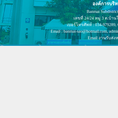
องค์การบริ
Banmai Subdistrict
เลขที่ 24/24 หมู่ 3 ต.บ
เบอร์โทรศัพท์ : 034-979289,
Email : banmai-sao@hotmail.com, admi
Email งานรับส่งห