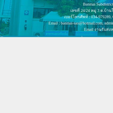
Banmai Subdistrict
เลขที่ 24/24 หมู่ 3 ต.บ
เบอร์โทรศัพท์ : 034-979289,
Email : banmai-sao@hotmail.com, admi
Email งานรับส่งห