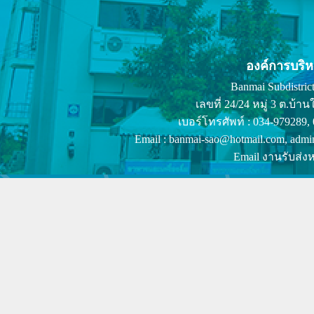
องค์การบริ
Banmai Subdistrict
เลขที่ 24/24 หมู่ 3 ต.บ
เบอร์โทรศัพท์ : 034-979289,
Email : banmai-sao@hotmail.com, admi
Email งานรับส่งห