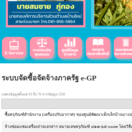
ระบบจัดซื้อจัดจ้างภาครัฐ e-GP
แสดงข้อมูลตั้งแต่ 61 ถึง 70 จากข้อมูล 1356
ซื้อครุภัณฑ์สำนักงาน (เครื่องปรับอากาศ) ของศูนย์พัฒนาเด็กเล็กบ้านบา
จ้างซ่อมแซมเครื่องถ่ายเอกสาร หมายเลขครุภัณฑ์ ๔๑๗-๖๕-๐๐๐๓ โดยวิธ