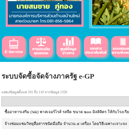
ระบบจัดซื้อจัดจ้างภาครัฐ e-GP
แสดงข้อมูลตั้งแต่ 101 ถึง 110 จากข้อมูล 1356
ซื้ออาหารเสริม (นม) พาสเจอร์ไรส์ รสจืด ขนาด ๒๐๐ มิลลิลิตร ให้กับโ
จ้างซ่อมแซมวิทยุสื่อสารชนิดมือถือ จำนวน ๔ เครื่อง โดยวิธีเฉพาะเจาะจง